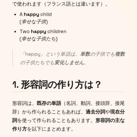
で使われます（フランス語とは違います）。
A
happy
child
(幸せな子供)
Two
happy
children
(幸せな子供たち)
「happy」という単語は、
単数
の子供でも
複数
の子供たちでも
変化しません
。
1. 形容詞の作り方は？
形容詞は、
既存の単語
（名詞、動詞、接頭辞、接尾
辞）から作られることもあれば、
過去分詞
や
現在分
詞
を使って作られることもあります。
形容詞の主な
作り方
を以下にまとめます。