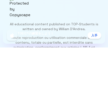
All educational content published on TOP-Students is
written and owned by William D’Andrea.
TOEIC®の練習をしよう！
入手
Toute reproduction ou utilisation commerciale de ce
App Storeで無料
contenu, totale ou partielle, est interdite sans
autorisation, conformément aux articles L.111-1 et
suivants du Code de la propriété intellectuelle.
フォローする
概要
Instagram
Blog
TikTok
contact@top-