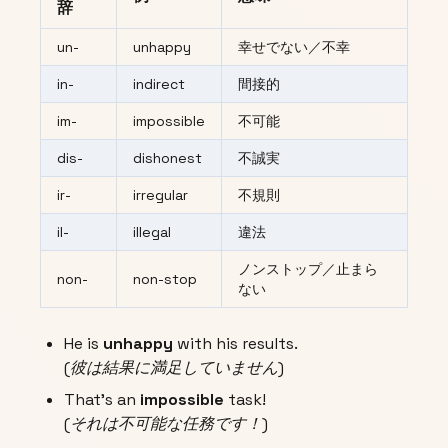
辞
un-
unhappy
幸せでない／不幸
in-
indirect
間接的
im-
impossible
不可能
dis-
dishonest
不誠実
ir-
irregular
不規則
il-
illegal
違法
ノンストップ／止まら
non-
non-stop
ない
He is
unhappy
with his results.
(彼は結果に満足していません)
That’s an
impossible
task!
(それは不可能な任務です！)