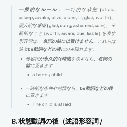
一般的なルール
： 一時的な状態 (
afraid,
asleep, awake, alive, alone, ill, glad, worth
)、
個人的な感情 (
glad, sorry, ashamed, sure
)、 主
観的なこと (
worth, aware, due, liable
) を表す
形容詞は、
名詞の前には置けません
。これらは
通常
be動詞などの後
にのみ現れます。
形容詞が
永久的な特徴
を表すなら、
名詞の
前
に置きます
a happy child
一時的な条件や感情なら、
be動詞などの後
に置きます
The child is afraid
B. 状態動詞の後（述語形容詞 /