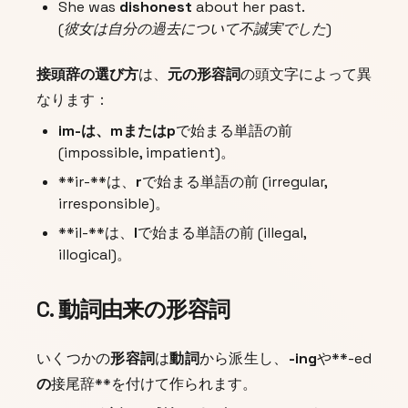
She was
dishonest
about her past.
(彼女は自分の過去について不誠実でした)
接頭辞の選び方
は、
元の形容詞
の頭文字によって異
なります：
im-
は、
m
または
p
で始まる単語の前
(
impossible, impatient
)。
**ir-**は、
r
で始まる単語の前 (
irregular,
irresponsible
)。
**il-**は、
l
で始まる単語の前 (
illegal,
illogical
)。
C. 動詞由来の形容詞
いくつかの
形容詞
は
動詞
から派生し、
-ing
や**-ed
の
接尾辞**を付けて作られます。