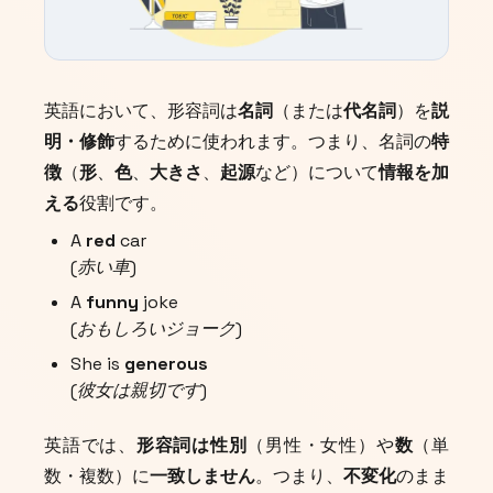
英語において、形容詞は
名詞
（または
代名詞
）を
説
明・修飾
するために使われます。つまり、名詞の
特
徴
（
形
、
色
、
大きさ
、
起源
など）について
情報を加
える
役割です。
A
red
car
(赤い車)
A
funny
joke
(おもしろいジョーク)
She is
generous
(彼女は親切です)
英語では、
形容詞は性別
（男性・女性）や
数
（単
数・複数）に
一致しません
。つまり、
不変化
のまま