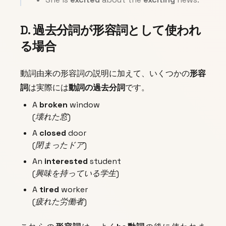
D. 過去分詞が形容詞として使われ
る場合
動詞由来の形容詞の説明に加えて、いくつかの
形容
詞
は実際には
動詞の過去分詞
です。
A
broken
window
(壊れた窓)
A
closed
door
(閉まったドア)
An
interested
student
(興味を持っている学生)
A
tired
worker
(疲れた労働者)