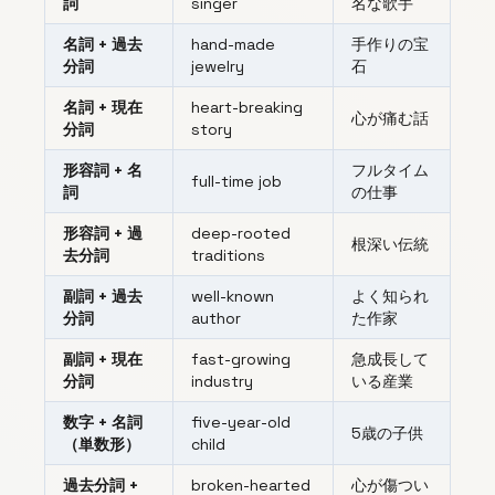
詞
singer
名な歌手
名詞 + 過去
hand-made
手作りの宝
分詞
jewelry
石
名詞 + 現在
heart-breaking
心が痛む話
分詞
story
形容詞 + 名
フルタイム
full-time job
詞
の仕事
形容詞 + 過
deep-rooted
根深い伝統
去分詞
traditions
副詞 + 過去
well-known
よく知られ
分詞
author
た作家
副詞 + 現在
fast-growing
急成長して
分詞
industry
いる産業
数字 + 名詞
five-year-old
5歳の子供
（単数形）
child
過去分詞 +
broken-hearted
心が傷つい