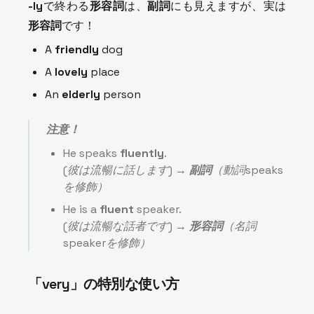
-ly
で終わる
形容詞
は、
副詞
にも見えますが、実は
形容詞
です！
A
friendly
dog
A
lovely
place
An
elderly
person
注意！
He speaks
fluently
.
(彼は流暢に話します)
→
副詞
（動詞speaks
を修飾）
He is a
fluent
speaker.
(彼は流暢な話者です)
→
形容詞
（名詞
speakerを修飾）
「very」の特別な使い方