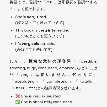
英語では、副詞**「very」
は
形容詞を強調**する
のによく使われます。
She is
very tired
.
(彼女はとても疲れています)
This book is
very interesting
.
(この本はとても面白いです)
It’s
very cold
outside.
(外はとても寒いです)
しかし、
極端な意味の形容詞
（_incredible,
freezing, huge, exhausted, amazing_など）には
**「very」
は使いません。代わりに、
「absolutely」「completely」「totally」
「utterly」**などの強調表現を使います。
❌ She is very exhausted.
✅ She is absolutely exhausted.