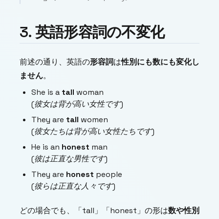
3. 英語形容詞の不変化
前述の通り、英語の
形容詞
は
性別にも数にも変化し
ません
。
She is a
tall
woman
(彼女は背が高い女性です)
They are
tall
women
(彼女たちは背が高い女性たちです)
He is an
honest
man
(彼は正直な男性です)
They are
honest
people
(彼らは正直な人々です)
どの場合でも、「tall」「honest」の形は
数や性別