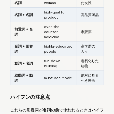
名詞
woman
た女性
high-quality
名詞 + 名詞
高品質製品
product
over-the-
前置詞 + 名
counter
市販薬
詞
medicine
副詞 + 形容
highly-educated
高学歴の
詞
people
人々
run-down
老朽化した
動詞 + 名詞
building
建物
助動詞 + 動
絶対に見る
must-see movie
詞
べき映画
ハイフンの注意点
これらの形容詞が
名詞の前
で使われるときは
ハイフ