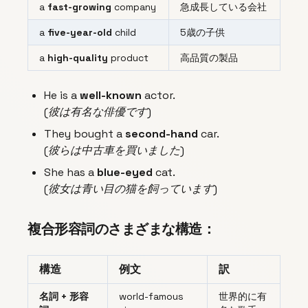
a
fast-growing
company
急成長している会社
a
five-year-old
child
5歳の子供
a
high-quality
product
高品質の製品
He is a
well-known
actor.
(彼は有名な俳優です)
They bought a
second-hand
car.
(彼らは中古車を買いました)
She has a
blue-eyed
cat.
(彼女は青い目の猫を飼っています)
複合形容詞のさまざまな構造：
構造
例文
訳
名詞 + 形容
world-famous
世界的に有