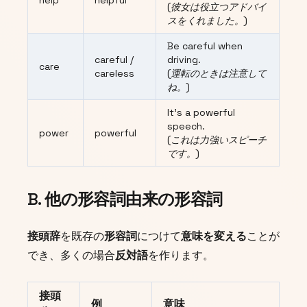
help
helpful
(彼女は役立つアドバイ
スをくれました。)
Be careful when
careful /
driving.
care
careless
(運転のときは注意して
ね。)
It's a powerful
speech.
power
powerful
(これは力強いスピーチ
です。)
B. 他の形容詞由来の形容詞
接頭辞
を既存の
形容詞
につけて
意味を変える
ことが
でき、多くの場合
反対語
を作ります。
接頭
例
意味