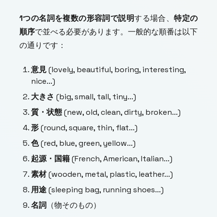
1つの名詞を複数の形容詞で説明
する場合、
特定の
順序
で並べる必要があります。一般的な順番は以下
の通りです：
意見
(
lovely, beautiful, boring, interesting,
nice...
)
大きさ
(
big, small, tall, tiny...
)
質・状態
(
new, old, clean, dirty, broken...
)
形
(
round, square, thin, flat...
)
色
(
red, blue, green, yellow...
)
起源・国籍
(
French, American, Italian...
)
素材
(
wooden, metal, plastic, leather...
)
用途
(
sleeping bag, running shoes...
)
名詞
（物そのもの）