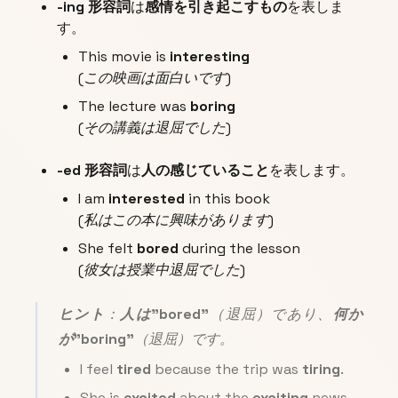
-ing 形容詞
は
感情を引き起こすもの
を表しま
す。
This movie is
interesting
(この映画は面白いです)
The lecture was
boring
(その講義は退屈でした)
-ed 形容詞
は
人の感じていること
を表します。
I am
interested
in this book
(私はこの本に興味があります)
She felt
bored
during the lesson
(彼女は授業中退屈でした)
ヒント
：
人は"bored"
（退屈）であり、
何か
が"boring"
（退屈）です。
I feel
tired
because the trip was
tiring
.
She is
excited
about the
exciting
news.