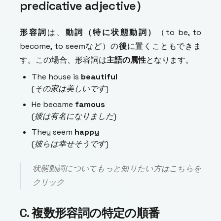
predicative adjective）
形容詞
は、
動詞（特に状態動詞）
（to be, to
become, to seemなど）の
後
に置くこともできま
す。この場合、形容詞は
主語の属性
となります。
The house is
beautiful
(その家は美しいです)
He became
famous
(彼は有名になりました)
They seem
happy
(彼らは幸せそうです)
状態動詞についてもっと知りたい方はこちらを
クリック
C. 複数形容詞の特定の順番