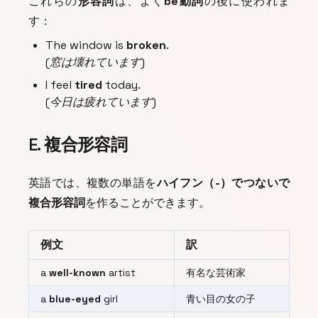
これらの
形容詞
は、よく
be動詞
の後に使われま
す：
The window is
broken
.
(窓は壊れています)
I feel
tired
today.
(今日は疲れています)
E. 複合形容詞
英語では、複数の単語を
ハイフン（-）
でつないで
複合形容詞
を作ることができます。
例文
訳
a
well-known
artist
有名な芸術家
a
blue-eyed
girl
青い目の女の子