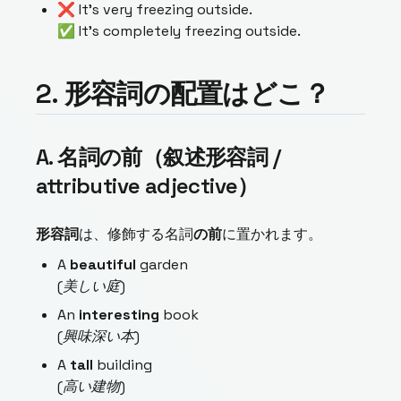
❌ It’s very freezing outside.
✅ It’s completely freezing outside.
2. 形容詞の配置はどこ？
A. 名詞の前（叙述形容詞 /
attributive adjective）
形容詞
は、修飾する名詞
の前
に置かれます。
A
beautiful
garden
(美しい庭)
An
interesting
book
(興味深い本)
A
tall
building
(高い建物)