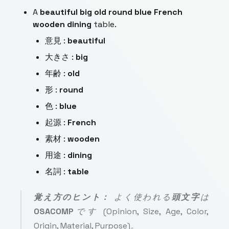
A
beautiful big old round blue French
wooden dining
table.
意見 :
beautiful
大きさ :
big
年齢 :
old
形 :
round
色 :
blue
起源 :
French
素材 :
wooden
用途 :
dining
名詞 :
table
覚え方のヒント：
よく使われる
頭文字
は
OSACOMP
です (
Opinion, Size, Age, Color,
Origin, Material, Purpose
)。