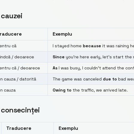
 cauzei
raducere
Exemplu
entru că
I stayed home
because
it was raining he
iindcă / deoarece
Since
you’re here early, let’s start th
entru că / deoarece
As
I was busy, I couldn’t attend the con
in cauza / datorită
The game was canceled
due to
bad wea
in cauza
Owing to
the traffic, we arrived late.
 consecinței
Traducere
Exemplu