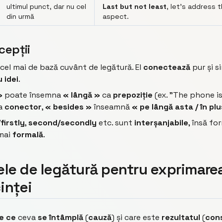
ultimul punct, dar nu cel
Last but not least
, let’s address t
din urmă
aspect.
cepții
cel mai de bază cuvânt de legătură. El
conectează
pur și s
 idei
.
»
poate însemna
« lângă »
ca
prepoziție
(ex. "The phone i
ca
conector
,
« besides »
înseamnă
« pe lângă asta / în pl
/firstly
,
second/secondly
etc. sunt
interșanjabile
, însă f
mai
formală
.
ele de legătură pentru exprimare
inței
e ce
ceva
se întâmplă
(
cauză
) și care este
rezultatul
(
con