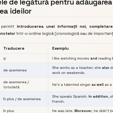
ele de legătură pentru adăugarea
a ideilor
e permit
introducerea unei informații noi
,
completare
unctelor
într-o ordine logică (cronologică sau de importanț
Traducere
Exemplu
și
I like watching movies
and
reading 
She works as a teacher; she
also
d
de asemenea
work on weekends.
de asemenea /
He's a talented singer
as well
as a 
totodată
She speaks Spanish.
In addition
, 
în plus / de asemenea
French.
în plus
He was late.
Moreover
, he didn’t b