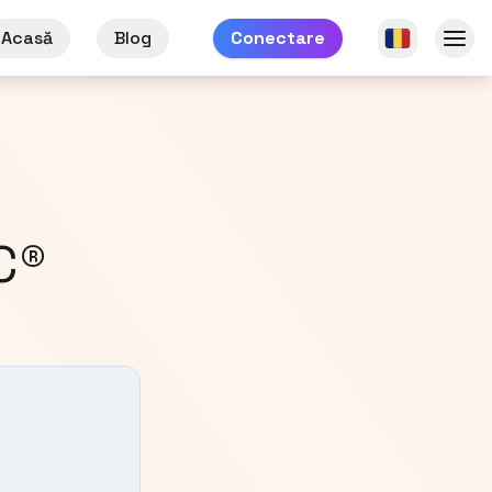
Acasă
Blog
Conectare
C®