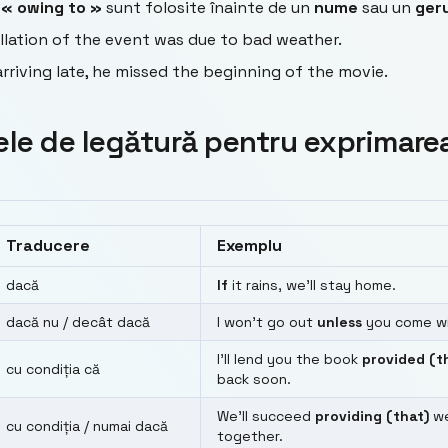
i
« owing to »
sunt folosite înainte de un
nume
sau un
ger
lation of the event was due to bad weather.
rriving late, he missed the beginning of the movie.
ele de legătură pentru exprimare
Traducere
Exemplu
dacă
If
it rains, we’ll stay home.
dacă nu / decât dacă
I won’t go out
unless
you come wi
I’ll lend you the book
provided (t
cu condiția că
back soon.
We’ll succeed
providing (that)
we
cu condiția / numai dacă
together.