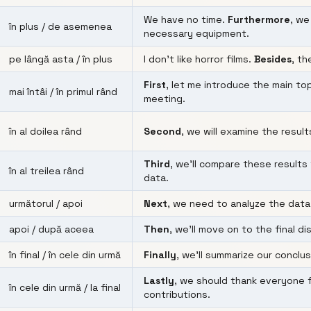
We have no time.
Furthermore
, we
în plus / de asemenea
necessary equipment.
pe lângă asta / în plus
I don’t like horror films.
Besides
, th
First
, let me introduce the main to
mai întâi / în primul rând
meeting.
în al doilea rând
Second
, we will examine the resul
Third
, we’ll compare these results 
în al treilea rând
data.
următorul / apoi
Next
, we need to analyze the data 
apoi / după aceea
Then
, we’ll move on to the final di
în final / în cele din urmă
Finally
, we’ll summarize our conclus
Lastly
, we should thank everyone f
în cele din urmă / la final
contributions.