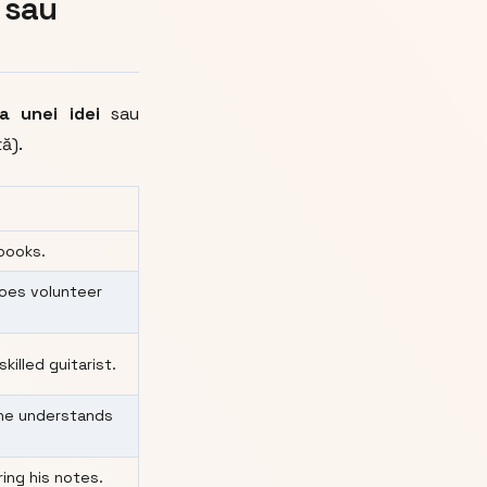
 sau
a unei idei
sau
ă).
books.
oes volunteer
skilled guitarist.
she understands
ring his notes.