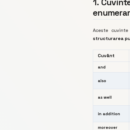
1. Cuvint
enumerare
Aceste cuvint
structurarea p
Cuvânt
and
also
as well
in addition
moreover