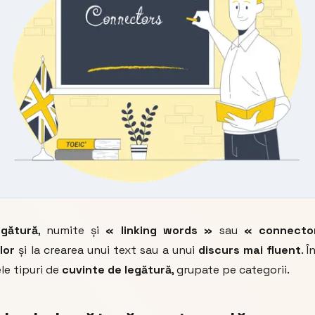
egătură
, numite și
« linking words »
sau
« connecto
lor
și la crearea unui text sau a unui
discurs mai fluent
. 
ele tipuri de
cuvinte de legătură
, grupate pe categorii.