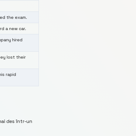
iled the exam.
ord a new car.
mpany hired
hey lost their
his rapid
ai des într-un