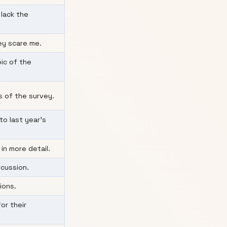
 lack the
ey scare me.
pic of the
ts of the survey.
to last year’s
in more detail.
scussion.
ions.
or their