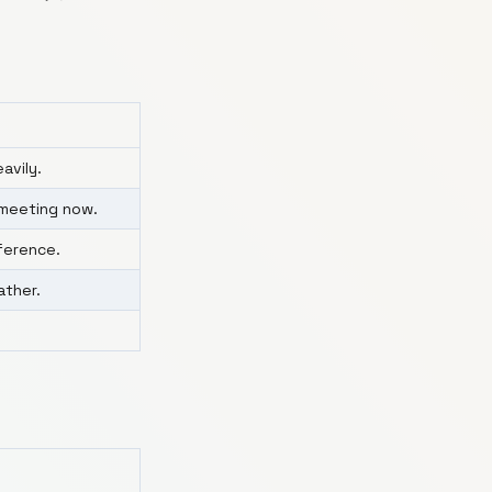
avily.
e meeting now.
ference.
ther.