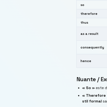
so
therefore
thus
as a result
consequently
hence
Nuante / Ex
« So »
este d
« Therefore 
stil formal
s