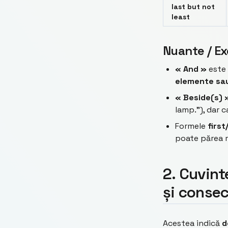
last but not
least
Nuante / Ex
« And »
este 
elemente sau
« Beside(s) 
lamp."), dar 
Formele
first
poate părea 
2. Cuvint
și consec
Acestea indică
d