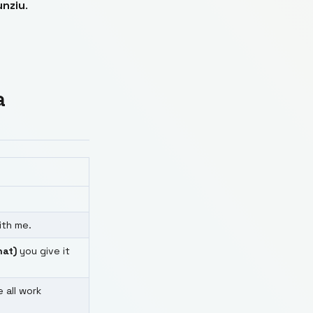
unziu
.
a
th me.
hat)
you give it
 all work