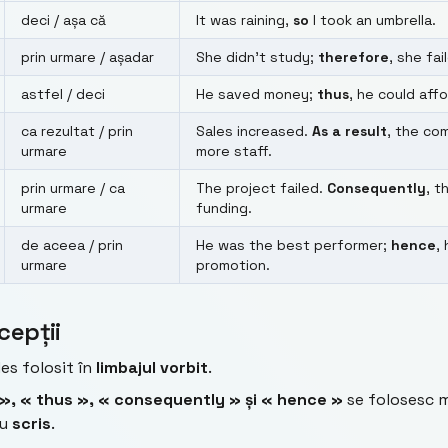
deci / așa că
It was raining,
so
I took an umbrella.
prin urmare / așadar
She didn’t study;
therefore
, she fa
astfel / deci
He saved money;
thus
, he could aff
ca rezultat / prin
Sales increased.
As a result
, the co
urmare
more staff.
prin urmare / ca
The project failed.
Consequently
, t
urmare
funding.
de aceea / prin
He was the best performer;
hence
, 
urmare
promotion.
cepții
es folosit în
limbajul vorbit
.
», « thus », « consequently » și « hence »
se folosesc m
au
scris
.