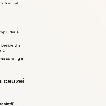
he financial
implu
două
s beside the
us »
.
orma cu
« -ly »
a cauzei
secință
).