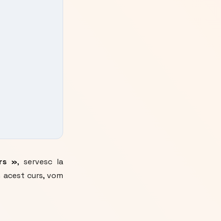
rs »
, servesc la
În acest curs, vom