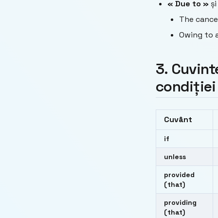
« Due to »
ș
The cancel
Owing to a
3. Cuvint
condiției
Cuvânt
if
unless
provided
(that)
providing
(that)