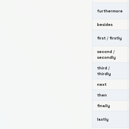
furthermore
besides
first
/
firstly
second
/
secondly
third
/
thirdly
next
then
finally
lastly