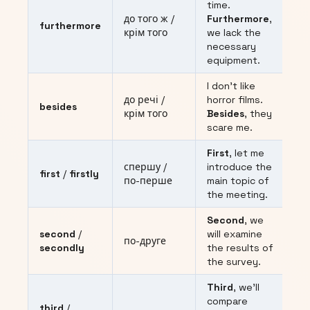
time.
до того ж /
Furthermore
,
furthermore
крім того
we lack the
necessary
equipment.
I don’t like
до речі /
horror films.
besides
крім того
Besides
, they
scare me.
First
, let me
спершу /
introduce the
first
/
firstly
по-перше
main topic of
the meeting.
Second
, we
second
/
will examine
по-друге
secondly
the results of
the survey.
Third
, we’ll
compare
third
/