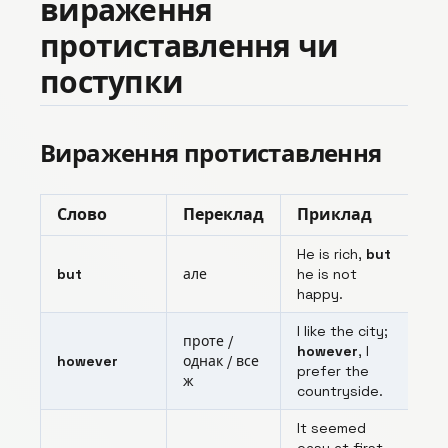
вираження
протиставлення чи
поступки
Вираження протиставлення
Слово
Переклад
Приклад
He is rich,
but
but
але
he is not
happy.
I like the city;
проте /
however
, I
however
однак / все
prefer the
ж
countryside.
It seemed