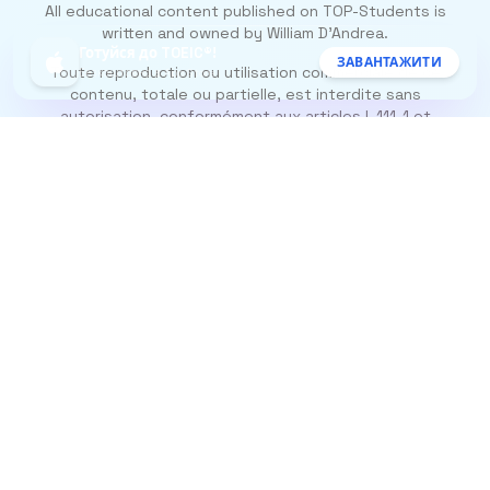
All educational content published on TOP-Students is
written and owned by William D’Andrea.
Готуйся до TOEIC®!
ЗАВАНТАЖИТИ
Toute reproduction ou utilisation commerciale de ce
Безкоштовно в App Store
contenu, totale ou partielle, est interdite sans
autorisation, conformément aux articles L.111-1 et
suivants du Code de la propriété intellectuelle.
Слідкуйте за нами
Про нас
Instagram
Blog
TikTok
Зв’яжіться з нами за
адресою contact@top-
students.com
Resources
Юридична інформація