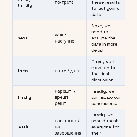
по-третє
these results
thirdly
to last year’s
data.
Next
, we
need to
далі /
next
analyze the
наступне
data in more
detail.
Then
, we’ll
move on to
then
потім / далі
the final
discussion.
нарешті /
Finally
, we’ll
finally
врешті-
summarize our
решт
conclusions.
Lastly
, we
наостанок /
should thank
lastly
на
everyone for
завершення
their