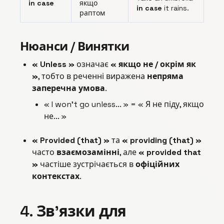
in case
якщо
in case
it rains.
раптом
Нюанси / Винятки
« Unless »
означає
« якщо не / окрім як
»
, тобто в реченні виражена
непряма
заперечна умова
.
« I won't go unless... » = « Я не піду, якщо
не... »
« Provided (that) »
та
« providing (that) »
часто
взаємозамінні
, але
« provided that
»
частіше зустрічається в
офіційних
контекстах
.
4. Зв’язки для