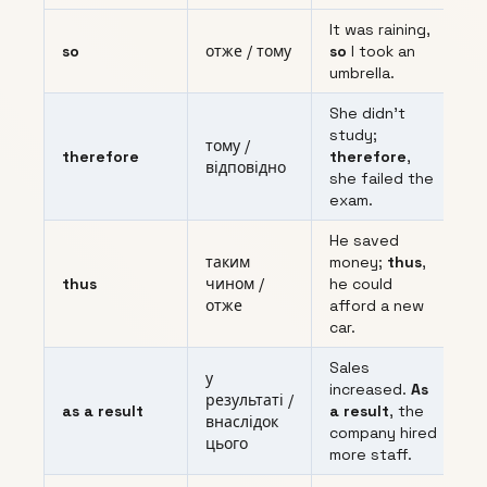
It was raining,
so
отже / тому
so
I took an
umbrella.
She didn’t
study;
тому /
therefore
therefore
,
відповідно
she failed the
exam.
He saved
таким
money;
thus
,
thus
чином /
he could
отже
afford a new
car.
Sales
у
increased.
As
результаті /
as a result
a result
, the
внаслідок
company hired
цього
more staff.