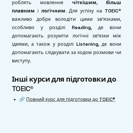
роблять мовлення
чіткішим
,
більш
плавним
і
логічним
. Для успіху на
TOEIC®
важливо добре володіти цими зв’язками,
особливо у розділі
Reading
, де вони
допомагають розуміти логічні зв’язки між
ідеями, а також у розділі
Listening
, де вони
допомагають слідкувати за ходом розмови чи
виступу.
Інші курси для підготовки до
TOEIC®
🔗
Повний курс для підготовки до TOEIC®