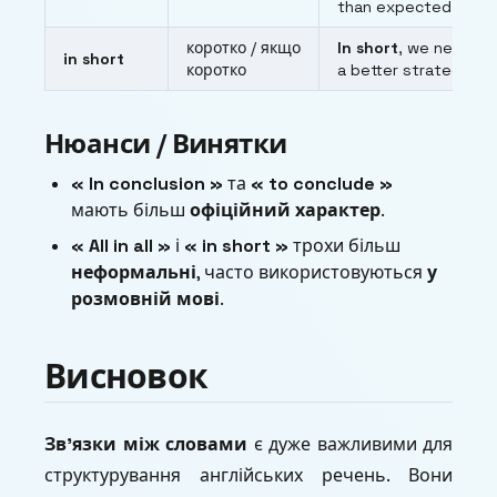
than expected.
коротко / якщо
In short
, we need
in short
коротко
a better strategy.
Нюанси / Винятки
« In conclusion »
та
« to conclude »
мають більш
офіційний характер
.
« All in all »
і
« in short »
трохи більш
неформальні
, часто використовуються
у
розмовній мові
.
Висновок
Зв’язки між словами
є дуже важливими для
структурування англійських речень. Вони