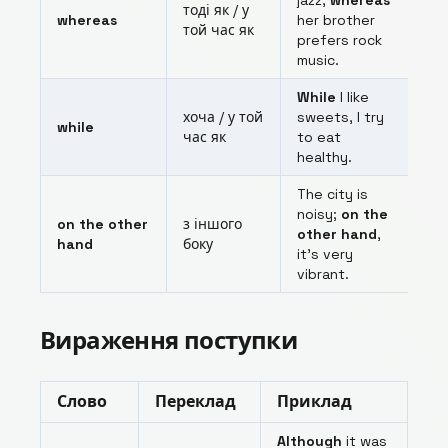
jazz,
whereas
тоді як / у
whereas
her brother
той час як
prefers rock
music.
While
I like
хоча / у той
sweets, I try
while
час як
to eat
healthy.
The city is
noisy;
on the
on the other
з іншого
other hand
,
hand
боку
it’s very
vibrant.
Вираження поступки
Слово
Переклад
Приклад
Although
it was