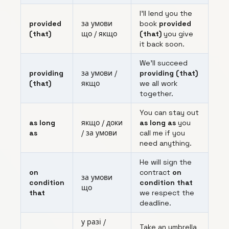
I’ll lend you the
provided
за умови
book
provided
(that)
що / якщо
(that)
you give
it back soon.
We’ll succeed
providing
за умови /
providing (that)
(that)
якщо
we all work
together.
You can stay out
as long
якщо / доки
as long as
you
as
/ за умови
call me if you
need anything.
He will sign the
on
contract
on
за умови
condition
condition that
що
that
we respect the
deadline.
у разі /
Take an umbrella