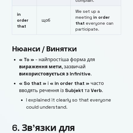
complain.
We set up a
in
meeting
in order
order
щоб
that
everyone can
that
participate.
Нюанси / Винятки
« To »
- найпростіша форма для
вираження мети
, зазвичай
використовується з Infinitive
.
« So that »
і
« in order that »
часто
вводять речення із
Subjekt
та
Verb
.
I explained it clearly so that everyone
could understand.
6. Зв’язки для