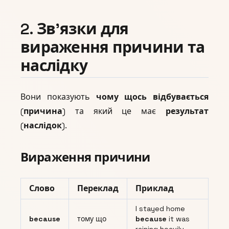
2. Зв’язки для
вираження причини та
наслідку
Вони показують
чому щось відбувається
(
причина
) та який це має
результат
(
наслідок
).
Вираження причини
Слово
Переклад
Приклад
I stayed home
because
тому що
because
it was