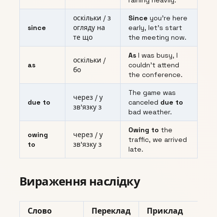
raining heavily.
оскільки / з
Since
you’re here
since
огляду на
early, let’s start
те що
the meeting now.
As
I was busy, I
оскільки /
as
couldn’t attend
бо
the conference.
The game was
через / у
due to
canceled
due to
зв’язку з
bad weather.
Owing to
the
owing
через / у
traffic, we arrived
to
зв’язку з
late.
Вираження наслідку
Слово
Переклад
Приклад