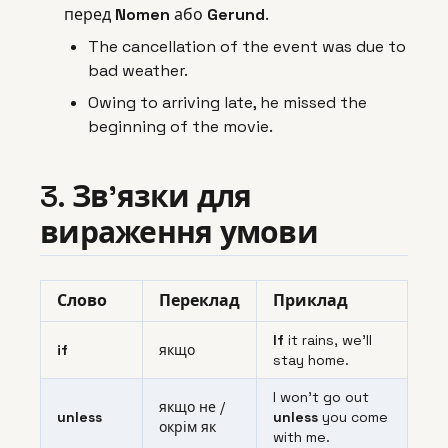
перед
Nomen
або
Gerund
.
The cancellation of the event was due to
bad weather.
Owing to arriving late, he missed the
beginning of the movie.
3. Зв’язки для
вираження умови
Слово
Переклад
Приклад
If
it rains, we’ll
if
якщо
stay home.
I won’t go out
якщо не /
unless
unless
you come
окрім як
with me.