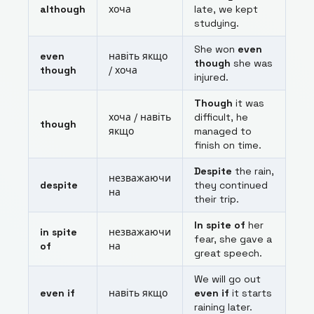
although
хоча
late, we kept
studying.
She won
even
even
навіть якщо
though
she was
though
/ хоча
injured.
Though
it was
хоча / навіть
difficult, he
though
якщо
managed to
finish on time.
Despite
the rain,
незважаючи
despite
they continued
на
their trip.
In spite of
her
in spite
незважаючи
fear, she gave a
of
на
great speech.
We will go out
even if
навіть якщо
even if
it starts
raining later.