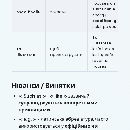
focuses on
sustainable
specifically
зокрема
energy,
specifically
solar power.
To
illustrate
,
to
щоб
let’s look at
illustrate
проілюструвати
last year’s
revenue
figures.
Нюанси / Винятки
« Such as »
і
« like »
зазвичай
супроводжуються конкретними
прикладами
.
« e.g. »
- латинська абревіатура, часто
використовується у
офіційних чи