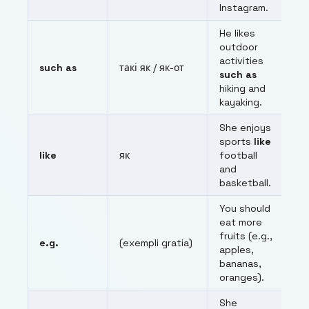
Instagram.
He likes
outdoor
activities
such as
такі як / як-от
such as
hiking and
kayaking.
She enjoys
sports
like
like
як
football
and
basketball.
You should
eat more
fruits (e.g.,
e.g.
(exempli gratia)
apples,
bananas,
oranges).
She