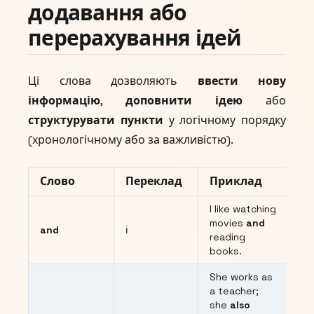
додавання або
перерахування ідей
Ці слова дозволяють
ввести нову
інформацію
,
доповнити ідею
або
структурувати пункти
у логічному порядку
(хронологічному або за важливістю).
Слово
Переклад
Приклад
I like watching
movies
and
and
і
reading
books.
She works as
a teacher;
she
also