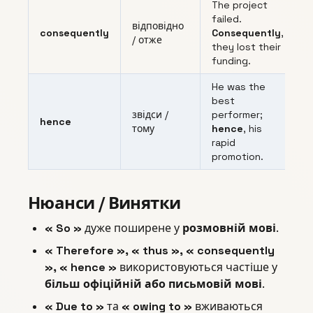
The project
failed.
відповідно
consequently
Consequently
,
/ отже
they lost their
funding.
He was the
best
звідси /
performer;
hence
тому
hence
, his
rapid
promotion.
Нюанси / Винятки
« So »
дуже поширене у
розмовній мові
.
« Therefore », « thus », « consequently
», « hence »
використовуються частіше у
більш офіційній або письмовій мові
.
« Due to »
та
« owing to »
вживаються