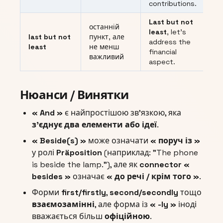
contributions.
Last but not
останній
least
, let’s
last but not
пункт, але
address the
least
не менш
financial
важливий
aspect.
Нюанси / Винятки
« And »
є найпростішою зв’язкою, яка
з’єднує два елементи або ідеї
.
« Beside(s) »
може означати
« поруч із »
у ролі
Präposition
(наприклад: "The phone
is beside the lamp."), але як
connector
«
besides »
означає
« до речі / крім того »
.
Форми
first/firstly
,
second/secondly
тощо
взаємозамінні
, але форма із
« -ly »
іноді
вважається більш
офіційною
.