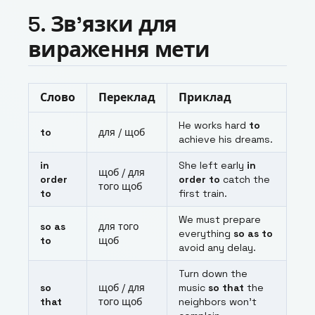
5. Зв’язки для
вираження мети
Слово
Переклад
Приклад
He works hard
to
to
для / щоб
achieve his dreams.
in
She left early
in
щоб / для
order
order to
catch the
того щоб
to
first train.
We must prepare
so as
для того
everything
so as to
to
щоб
avoid any delay.
Turn down the
so
щоб / для
music
so that
the
that
того щоб
neighbors won’t