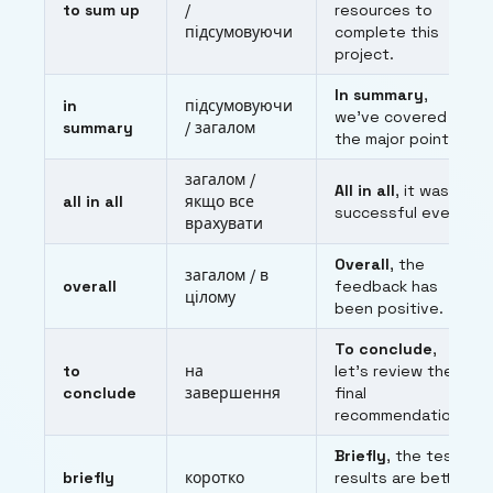
to sum up
/
resources to
підсумовуючи
complete this
project.
In summary
,
in
підсумовуючи
we’ve covered all
summary
/ загалом
the major points.
загалом /
All in all
, it was a
all in all
якщо все
successful event.
врахувати
Overall
, the
загалом / в
overall
feedback has
цілому
been positive.
To conclude
,
to
на
let’s review the
conclude
завершення
final
recommendations.
Briefly
, the test
briefly
коротко
results are better