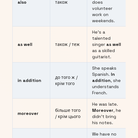
also
також
does
volunteer
work on
weekends.
He’s a
talented
as well
також / теж
singer
as well
as a skilled
guitarist.
She speaks
Spanish.
In
до того ж /
in addition
addition
, she
крім того
understands
French.
He was late.
більше того
Moreover
, he
moreover
/ крім цього
didn’t bring
his notes.
We have no