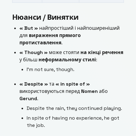
Нюанси / Винятки
« But »
найпростіший і найпоширеніший
для
вираження прямого
протиставлення
.
« Though »
може стояти
на кінці речення
у більш
неформальному стилі
:
I’m not sure, though.
« Despite »
та
« in spite of »
використовуються перед
Nomen
або
Gerund
.
Despite the rain, they continued playing.
In spite of having no experience, he got
the job.