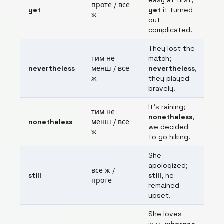
easy at first,
проте / все
yet
yet
it turned
ж
out
complicated.
They lost the
тим не
match;
nevertheless
менш / все
nevertheless
,
ж
they played
bravely.
It’s raining;
тим не
nonetheless
,
nonetheless
менш / все
we decided
ж
to go hiking.
She
apologized;
все ж /
still
still
, he
проте
remained
upset.
She loves