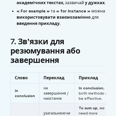
академічних текстах
, зазвичай
у дужках
.
« For example »
та
« for instance »
можна
використовувати взаємозамінно
для
введення прикладу
.
7. Зв’язки для
резюмування або
завершення
Слово
Переклад
Приклад
на
In conclusion
,
in
завершення /
both methods can
conclusion
наостанок
be effective.
To sum up
, we
узагальнюючи
need more