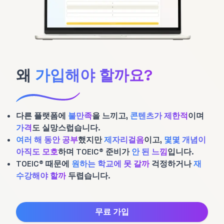
왜
가입해야 할까요?
다른 플랫폼에
불만족
을 느끼고,
콘텐츠가 제한적
이며
가격
도 실망스럽습니다.
여러 해 동안 공부
했지만
제자리걸음
이고,
몇몇 개념이
아직도 모호
하며 TOEIC® 준비가
안 된 느낌
입니다.
TOEIC® 때문에
원하는 학교에 못 갈까
걱정하거나
재
수강해야 할까
두렵습니다.
무료 가입