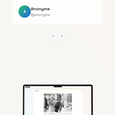
Anonyme
A
@anonyme
Previous slide
Next slide