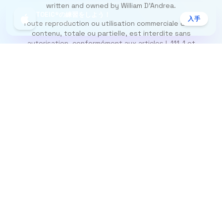
written and owned by William D’Andrea.
TOEIC®の練習をしよう！
入手
Toute reproduction ou utilisation commerciale de ce
App Storeで無料
contenu, totale ou partielle, est interdite sans
autorisation, conformément aux articles L.111-1 et
suivants du Code de la propriété intellectuelle.
フォローする
概要
Instagram
Blog
TikTok
contact@top-
students.com までご連絡
ください
Resources
法的情報