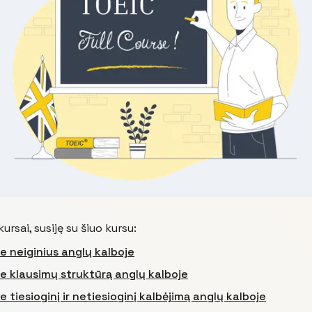
ursai, susiję su šiuo kursu:
e neiginius anglų kalboje
e klausimų struktūrą anglų kalboje
e tiesioginį ir netiesioginį kalbėjimą anglų kalboje