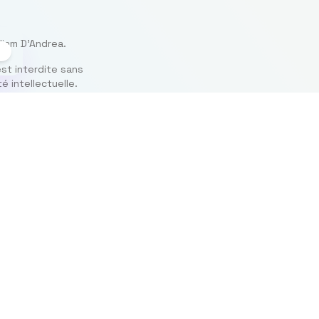
liam D’Andrea.
est interdite sans
é intellectuelle.
Teisinė
informacija
Svetainės privatumo
politika
Teisinis pranešimas