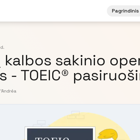
Pagrindinis
 d.
 kalbos sakinio ope
s - TOEIC® pasiruoš
D'Andréa