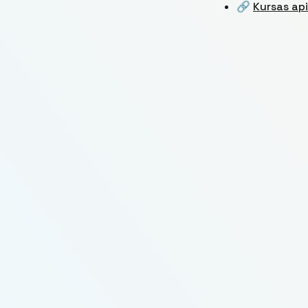
🔗
Kursas ap