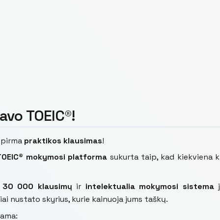
savo TOEIC®!
ų pirma
praktikos klausimas
!
TOEIC® mokymosi platforma
sukurta taip, kad kiekviena k
i 30 000 klausimų
ir
intelektualia mokymosi sistema
j
sliai nustato skyrius, kurie kainuoja jums taškų.
nama: