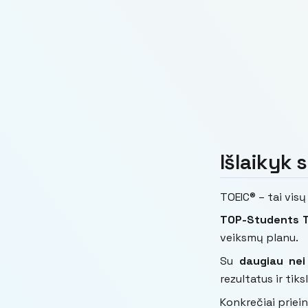
Išlaikyk 
TOEIC® – tai vis
TOP-Students
veiksmų planu.
Su
daugiau ne
rezultatus ir tik
Konkrečiai priei