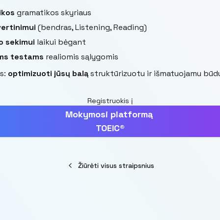
ikos
gramatikos skyriaus
vertinimui
(bendras, Listening, Reading)
o sekimui
laikui bėgant
ms testams
realiomis sąlygomis
s:
optimizuoti jūsų balą
struktūrizuotu ir išmatuojamu būd
Registruokis į
Mokymosi platformą
TOEIC®
Žiūrėti visus straipsnius