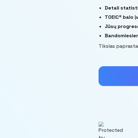
Detali statist
TOEIC® balo į
Jūsų progres
Bandomiesie
Tikslas paprasta