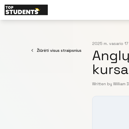
2025 m. vasario 17
Anglų
Žiūrėti visus straipsnius
kursa
Written by William 