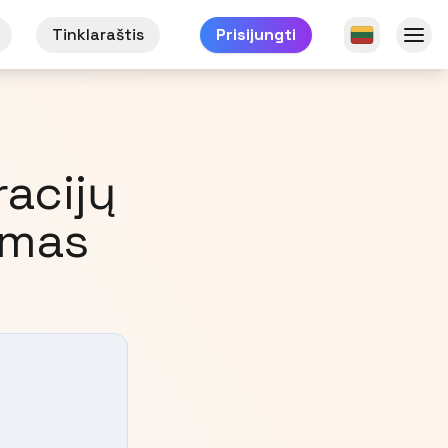
Tinklaraštis
Prisijungti
racijų
imas