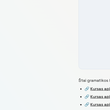
Štai gramatikos k
🔗
Kursas api
🔗
Kursas api
🔗
Kursas api