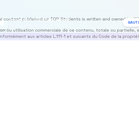
al content published on TOP-Students is written and owned by Wil
Treniruokis TOEIC® egzaminui!
GAUTI
Nemokamai App Store
n ou utilisation commerciale de ce contenu, totale ou partielle, 
nformément aux articles L.111-1 et suivants du Code de la propriét
 mus
Apie mus
Resources
am
Blog
FAQ
Susisiekite su mumis
Contact
adresu contact@top-
Promo Code
students.com