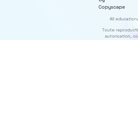
All education
Toute reproductio
autorisation, co
Sekite
Instagr
TikTok