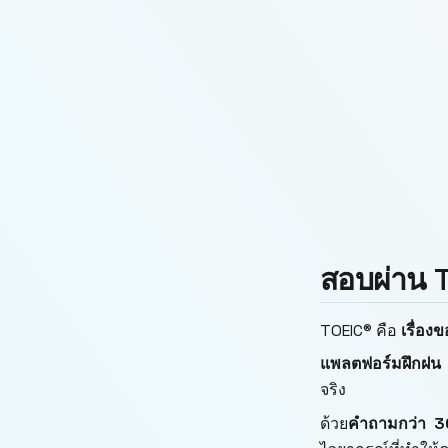
สอบผ่าน T
TOEIC® คือ
เรื่อง
แพลตฟอร์มฝึกฝน
จริง
ด้วย
คำถามกว่า 3