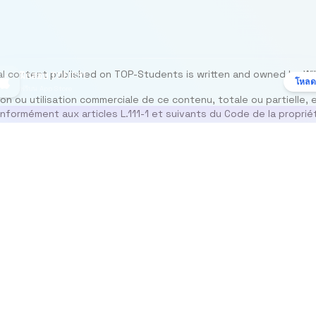
al content published on TOP-Students is written and owned by Wil
ฝึกสอบ TOEIC®!
โหลด
ฟรีบน App Store
n ou utilisation commerciale de ce contenu, totale ou partielle, 
nformément aux articles L.111-1 et suivants du Code de la propriét
เรา
เกี่ยวกับเรา
Resources
am
Blog
FAQ
ติดต่อเราที่
Contact
contact@top-
Promo Code