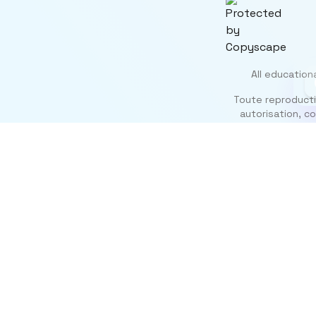
All education
Toute reproductio
autorisation, co
ติดตาม
Instagr
TikTok