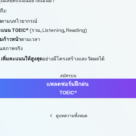
คุณเสียคะแนนอย่างแม่นยำ
ึง:
ด
ตามบทไวยากรณ์
แนน TOEIC®
(รวม, Listening, Reading)
มก้าวหน้า
ตามเวลา
นสภาพจริง
:
เพิ่มคะแนนให้สูงสุด
อย่างมีโครงสร้างและวัดผลได้
สมัครบน
แพลตฟอร์มฝึกฝน
TOEIC®
ดูบทความทั้งหมด