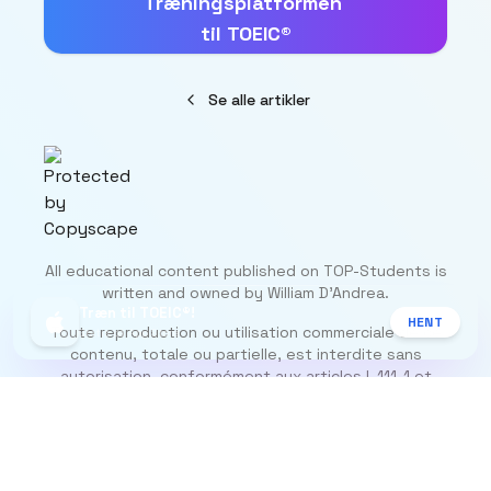
Træningsplatformen
til TOEIC®
Se alle artikler
All educational content published on TOP-Students is
written and owned by William D’Andrea.
Træn til TOEIC®!
HENT
Toute reproduction ou utilisation commerciale de ce
Gratis på App Store
contenu, totale ou partielle, est interdite sans
autorisation, conformément aux articles L.111-1 et
suivants du Code de la propriété intellectuelle.