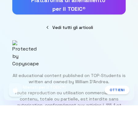
Piattaforma di allenamento
per il TOEIC®
Vedi tutti gli articoli
All educational content published on TOP-Students is
written and owned by William D’Andrea.
Allenati per il TOEIC®!
OTTIENI
Toute reproduction ou utilisation commerciale de ce
Gratis sull'App Store
contenu, totale ou partielle, est interdite sans
autorisation, conformément aux articles L.111-1 et
suivants du Code de la propriété intellectuelle.