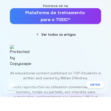
Inscreva-se na
Plataforma de treinamento
para o TOEIC®
Ver todos os artigos
All educational content published on TOP-Students is
written and owned by William D’Andrea.
Treine para o TOEIC®!
OBTER
Toute reproduction ou utilisation commerciale de ce
Grátis na App Store
contenu, totale ou partielle, est interdite sans
autorisation, conformément aux articles L.111-1 et
suivants du Code de la propriété intellectuelle.